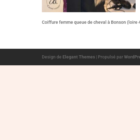
Coiffure femme queue de cheval à Bonson (loire 
Design de
Elegant Themes
| Propulsé par
WordPr